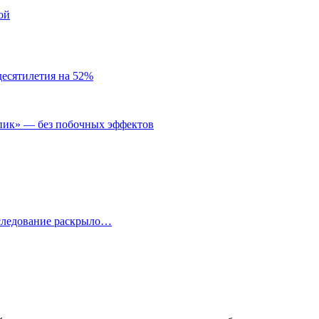
ой
десятилетия на 52%
пик» — без побочных эффектов
сследование раскрыло…