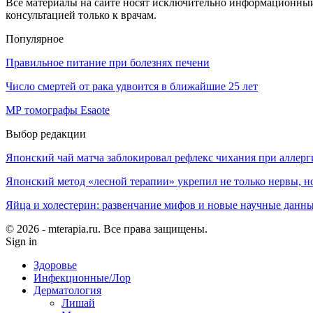
Все материалы на сайте носят исключительно информационный 
консультацией только к врачам.
Популярное
Правильное питание при болезнях печени
Число смертей от рака удвоится в ближайшие 25 лет
МР томографы Esaote
Выбор редакции
Японский чай матча заблокировал рефлекс чихания при аллерг
Японский метод «лесной терапии» укрепил не только нервы, но
Яйца и холестерин: развенчание мифов и новые научные данн
© 2026 - mterapia.ru. Все права защищены.
Sign in
Здоровье
Инфекционные/Лор
Дерматология
Лишай