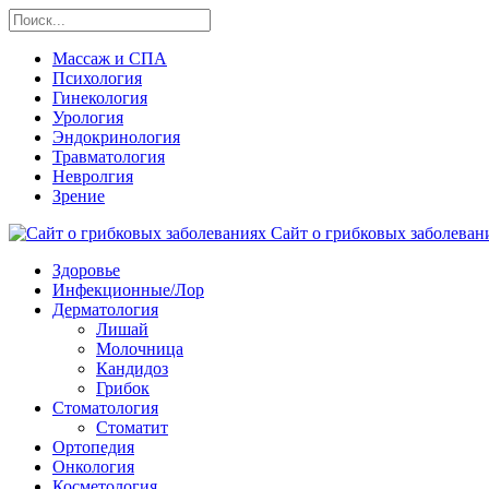
Массаж и СПА
Психология
Гинекология
Урология
Эндокринология
Травматология
Невролгия
Зрение
Сайт о грибковых заболевани
Здоровье
Инфекционные/Лор
Дерматология
Лишай
Молочница
Кандидоз
Грибок
Стоматология
Стоматит
Ортопедия
Онкология
Косметология