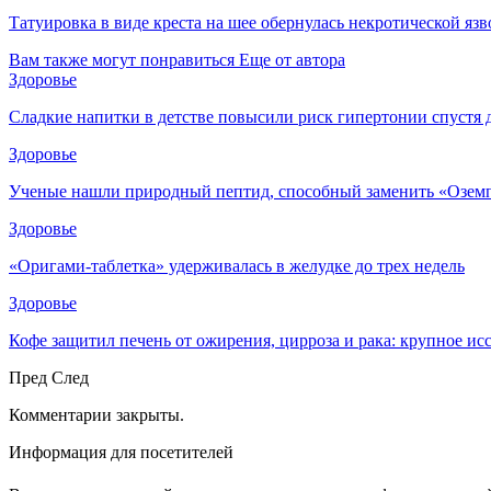
Татуировка в виде креста на шее обернулась некротической язв
Вам также могут понравиться
Еще от автора
Здоровье
Сладкие напитки в детстве повысили риск гипертонии спустя 
Здоровье
Ученые нашли природный пептид, способный заменить «Озем
Здоровье
«Оригами-таблетка» удерживалась в желудке до трех недель
Здоровье
Кофе защитил печень от ожирения, цирроза и рака: крупное и
Пред
След
Комментарии закрыты.
Информация для посетителей