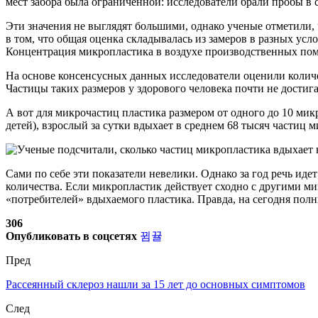
мест забора была ограниченной: исследователи брали пробы в
Эти значения не выглядят большими, однако ученые отметили, 
в том, что общая оценка складывалась из замеров в разных усл
Концентрация микропластика в воздухе производственных пом
На основе консенсусных данных исследователи оценили количес
Частицы таких размеров у здорового человека почти не достига
А вот для микрочастиц пластика размером от одного до 10 мик
детей), взрослый за сутки вдыхает в среднем 68 тысяч частиц 
Сами по себе эти показатели невелики. Однако за год речь иде
количества. Если микропластик действует сходно с другими ми
«потребителей» вдыхаемого пластика. Правда, на сегодня полн
306
Опубликовать в соцсетях
Пред
Рассеянный склероз нашли за 15 лет до основных симптомов
След