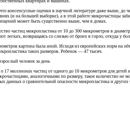
 собственных квартирах и машинах.
что консенсусные оценки в научной литературе даже выше, до ч
овиях (и на большей выборке), а в этой работе микрочастицы за
ещений может быть существенно выше, чем в домах.
тво частиц микропластика от 10 до 300 микрометров в диаметре
ют легких, возвращаясь со слизью от бронх в горло, откуда у б
рометров картина была иной. Исходя из европейских норм на объ
микропластика таких размеров. Ребенок — 47 тысяч.
т о 17 миллионах частиц от одного до 10 микрометров для детей
крочастицами, аналогичными по размеру, такое количество не м
ых данных о сравнительной опасности микропластика и других ч