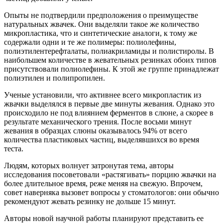
Опыты не подтвердили предположения о преимуществе
натуральных жвачек. Они выделяли такое же количество
микропластика, что и синтетические аналоги, к тому же
содержали одни и те же полимеры: полиолефины,
полиэтилентерефталаты, полиакриламиды и полистиролы. В
наибольшем количестве в жевательных резинках обоих типов
присутствовали полиолефины. К этой же группе принадлежат
полиэтилен и полипропилен.
Ученые установили, что активнее всего микропластик из
жвачки выделялся в первые две минуты жевания. Однако это
происходило не под влиянием ферментов в слюне, а скорее в
результате механического трения. После восьми минут
жевания в образцах слюны оказывалось 94% от всего
количества пластиковых частиц, выделявшихся во время
теста.
Людям, которых волнует затронутая тема, авторы
исследования посоветовали «растягивать» порцию жвачки на
более длительное время, реже меняя на свежую. Впрочем,
совет наверняка вызовет вопросы у стоматологов: они обычно
рекомендуют жевать резинку не дольше 15 минут.
Авторы новой научной работы планируют представить ее