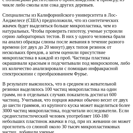
чикле либо смолы или сока других деревьев.
Специалисты из Калифорнийского университета в Лос-
Анджелесе (США) предположили, что из синтетических
жвачек будет выделяться больше микропластика, чем из
натуральных. Чтобы проверить гипотезу, ученые устроили
серию лабораторных тестов. В них у одного человека брали
на анализ образцы слюны после жевания в течение разного
времени (от двух до 20 минут) двух типов резинок от
нескольких брендов, а затем оценили присутствие
микропластика в каждой из проб. Частицы пластика
окрашивали красным и подсчитывали под микроскопом, либо
их количество анализировали с помощью инфракрасной
спектроскопии с преобразованием Фурье.
В результате выяснилось, что в среднем из жевательной
резинки выделялось 100 частиц микропластика на один
грамм, но в отдельных случаях показатель достигал 600
частниц. Учитывая, что порция жвачки обычно весит от двух
до шести граммов, из крупного куска может выделиться более
3000 частиц микропластика, подсчитали исследователи. Если
среднестатистический человек употребляет 160-180
небольших пластинок жвачки в год, при их жевании он может
проглотить со слюной около 30 тысяч микропластиковых
частиц, добавили ученые.