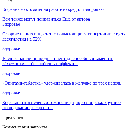
Кофейные автоматы на работе навредили здоровью
Вам также могут понравиться
Еще от автора
Здоровье
Сладкие напитки в детстве повысили риск гипертонии спустя
десятилетия на 52%
Здоровье
Ученые нашли природный пептид, способный заменить
«Оземпик» — без побочных эффектов
Здоровье
«Оригами-таблетка» удерживалась в желудке до трех недель
Здоровье
Кофе защитил печень от ожирения, цирроза и рака: крупное
исследование раскрыло…
Пред
След
Комментарии закрыты.