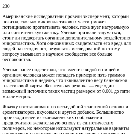
230
Американские исследователи провели эксперимент, который
показал, сколько микропластиковых частиц может
потенциально проглатывать человек, пока жует натуральную
или синтетическую жвачку. Ученые призвали задуматься,
стоит ли подвергать организм дополнительному воздействию
микропластика. Хотя однозначных свидетельств его вреда для
людей на сегодня нет, результаты исследований по этому
вопросу вызывают в научном сообществе все больше
беспокойства.
Ученые ранее подсчитали, что вместе с водой и пищей в
организм человека может попадать примерно пять граммов
микропластика в неделю, что эквивалентно весу банковской
пластиковой карты. Жевательная резинка — еще один
возможный источник таких частиц размером от 0,001 до пяти
миллиметров.
Жвачку изготавливают из несъедобной эластичной основы и
ароматизаторов, вкусовых и других добавок. Большинство
производителей из экономических соображений
предпочитают жевательную основу из синтетических
полимеров, но некоторые используют натуральные варианты
с полимерами растительного происхождения: к примеру, из