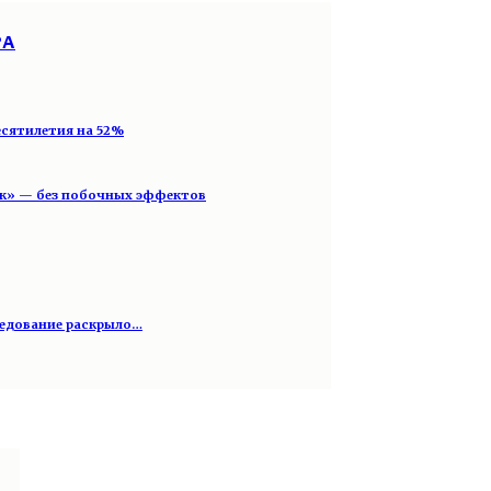
РА
есятилетия на 52%
ик» — без побочных эффектов
следование раскрыло…