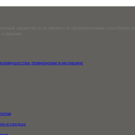
онный характер и не являются проверенными способами ле
 к врачам.
 преимущества, применение в медицине
ергии
 но и сердце
нные