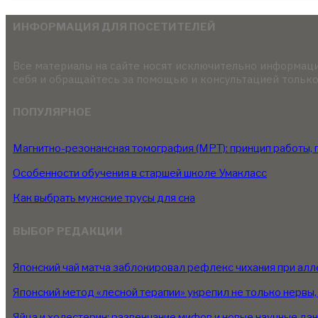
ИНФОРМАЦИЯ ДЛЯ ПОСЕТИТЕЛЕЙ
Все материалы на сайте носят исключительно информаци
себя и обращайтесь за помощью и консультацией только
ПОПУЛЯРНОЕ
Магнитно-резонансная томография (МРТ): принцип работы,
Особенности обучения в старшей школе Умакласс
Как выбрать мужские трусы для сна
ВЫБОР РЕДАКЦИИ
Японский чай матча заблокировал рефлекс чихания при алл
Японский метод «лесной терапии» укрепил не только нервы,
Яйца и холестерин: развенчание мифов и новые научные да