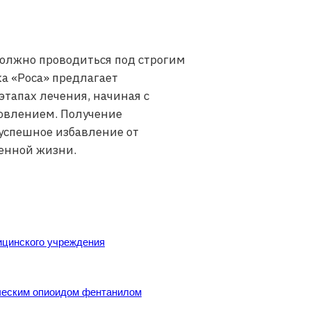
должно проводиться под строгим
а «Роса» предлагает
тапах лечения, начиная с
овлением. Получение
успешное избавление от
енной жизни.
ицинского учреждения
ическим опиоидом фентанилом