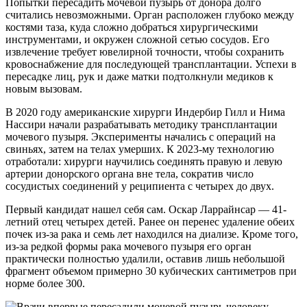
Попытки пересадить мочевой пузырь от донора долго
считались невозможными. Орган расположен глубоко между
костями таза, куда сложно добраться хирургическими
инструментами, и окружен сложной сетью сосудов. Его
извлечение требует ювелирной точности, чтобы сохранить
кровоснабжение для последующей трансплантации. Успехи в
пересадке лиц, рук и даже матки подтолкнули медиков к
новым вызовам.
В 2020 году американские хирурги Индербир Гилл и Нима
Нассири начали разрабатывать методику трансплантации
мочевого пузыря. Эксперименты начались с операций на
свиньях, затем на телах умерших. К 2023-му технологию
отработали: хирурги научились соединять правую и левую
артерии донорского органа вне тела, сократив число
сосудистых соединений у реципиента с четырех до двух.
Первый кандидат нашел себя сам. Оскар Ларрайнсар — 41-
летний отец четырех детей. Ранее он перенес удаление обеих
почек из-за рака и семь лет находился на диализе. Кроме того,
из-за редкой формы рака мочевого пузыря его орган
практически полностью удалили, оставив лишь небольшой
фрагмент объемом примерно 30 кубических сантиметров при
норме более 300.