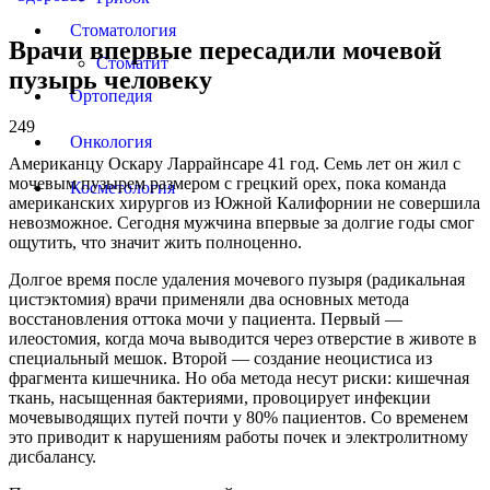
Стоматология
Врачи впервые пересадили мочевой
Стоматит
пузырь человеку
Ортопедия
249
Онкология
Американцу Оскару Ларрайнсарe 41 год. Семь лет он жил с
мочевым пузырем размером с грецкий орех, пока команда
Косметология
американских хирургов из Южной Калифорнии не совершила
невозможное. Сегодня мужчина впервые за долгие годы смог
ощутить, что значит жить полноценно.
Долгое время после удаления мочевого пузыря (радикальная
цистэктомия) врачи применяли два основных метода
восстановления оттока мочи у пациента. Первый —
илеостомия, когда моча выводится через отверстие в животе в
специальный мешок. Второй — создание неоцистиса из
фрагмента кишечника. Но оба метода несут риски: кишечная
ткань, насыщенная бактериями, провоцирует инфекции
мочевыводящих путей почти у 80% пациентов. Со временем
это приводит к нарушениям работы почек и электролитному
дисбалансу.