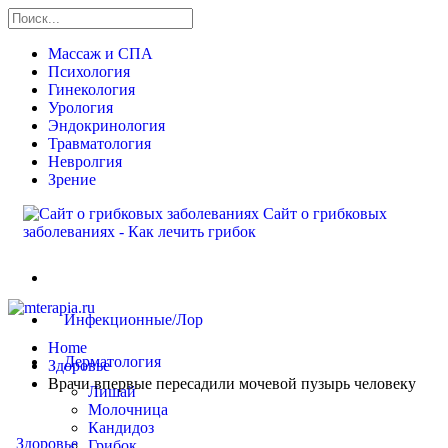
Массаж и СПА
Психология
Гинекология
Урология
Эндокринология
Травматология
Невролгия
Зрение
Сайт о грибковых
заболеваниях - Как лечить грибок
Здоровье
Инфекционные/Лор
Home
Дерматология
Здоровье
Врачи впервые пересадили мочевой пузырь человеку
Лишай
Молочница
Кандидоз
Здоровье
Грибок