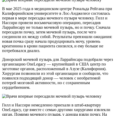
В мае 2025 года в медицинском центре Рональда Рейгана при
Калифорнийском университете в Лос-Анджелесе состоялась
первая в мире пересадка мочевого пузыря человеку. Гилл и
Нассири провели восьмичасовую операцию, пересадив
Ларрайнсару не только мочевой пузырь, но и почку. Сначала
пересадили почку, затем мочевой пузырь, после чего
соединили их между собой. Результаты превзошли ожидания:
новая почка сразу начала продуцировать мочу, уровень
креатинина в крови пациента снизился, и ему больше не
потребовался диализ.
Донорский мочевой пузырь для Ларрайнсара подобрали через
организацию OneLegacy — крупнейший в США центр по
заготовке органов, расположенный в Азузе (Калифорния).
Хирургам позвонили из этой организации и сообщили, что
появился подходящий донор — человек с необратимой
потерей мозговой активности, но с сохраненным
сердцебиением.
Гилл и Нассири немедленно приехали в штаб-квартиру
OneLegacy, где вместе с семью другими хирургами извлекли
орган. Помимо мочевого пузыря, у донора взяли почку. На