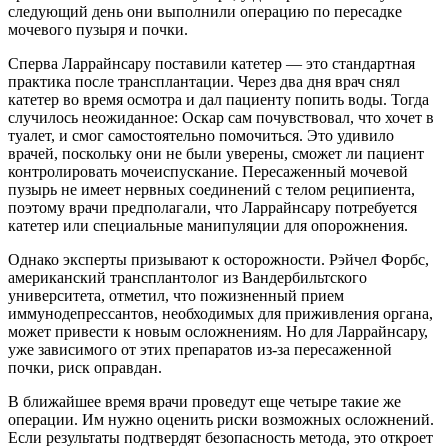
следующий день они выполнили операцию по пересадке
мочевого пузыря и почки.
Сперва Ларрайнсару поставили катетер — это стандартная
практика после трансплантации. Через два дня врач снял
катетер во время осмотра и дал пациенту попить воды. Тогда
случилось неожиданное: Оскар сам почувствовал, что хочет в
туалет, и смог самостоятельно помочиться. Это удивило
врачей, поскольку они не были уверены, сможет ли пациент
контролировать мочеиспускание. Пересаженный мочевой
пузырь не имеет нервных соединений с телом реципиента,
поэтому врачи предполагали, что Ларрайнсару потребуется
катетер или специальные манипуляции для опорожнения.
Однако эксперты призывают к осторожности. Рэйчел Форбс,
американский трансплантолог из Вандербильтского
университета, отметил, что пожизненный прием
иммунодепрессантов, необходимых для приживления органа,
может привести к новым осложнениям. Но для Ларрайнсару,
уже зависимого от этих препаратов из-за пересаженной
почки, риск оправдан.
В ближайшее время врачи проведут еще четыре такие же
операции. Им нужно оценить риски возможных осложнений.
Если результаты подтвердят безопасность метода, это откроет