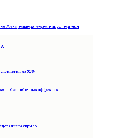
нь Альцгеймера через вирус герпеса
РА
есятилетия на 52%
ик» — без побочных эффектов
следование раскрыло…