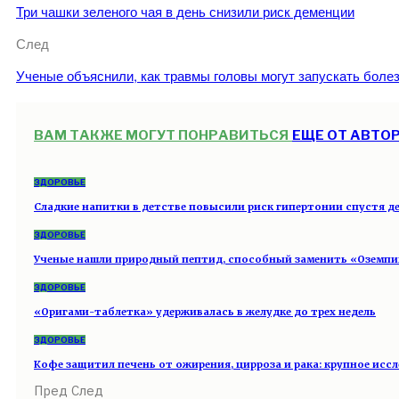
Три чашки зеленого чая в день снизили риск деменции
След
Ученые объяснили, как травмы головы могут запускать болез
ВАМ ТАКЖЕ МОГУТ ПОНРАВИТЬСЯ
ЕЩЕ ОТ АВТО
ЗДОРОВЬЕ
Сладкие напитки в детстве повысили риск гипертонии спустя д
ЗДОРОВЬЕ
Ученые нашли природный пептид, способный заменить «Оземп
ЗДОРОВЬЕ
«Оригами-таблетка» удерживалась в желудке до трех недель
ЗДОРОВЬЕ
Кофе защитил печень от ожирения, цирроза и рака: крупное ис
Пред
След