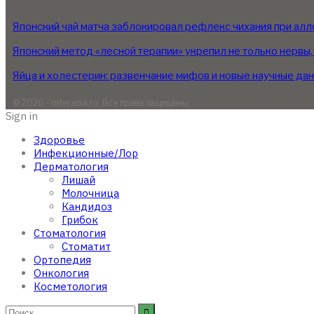
Японский чай матча заблокировал рефлекс чихания при алл
Японский метод «лесной терапии» укрепил не только нервы,
Яйца и холестерин: развенчание мифов и новые научные да
© 2026 - mterapia.ru. Все права защищены.
Sign in
Здоровье
Инфекционные/Лор
Дерматология
Лишай
Молочница
Кандидоз
Грибок
Стоматология
Стоматит
Ортопедия
Онкология
Косметология