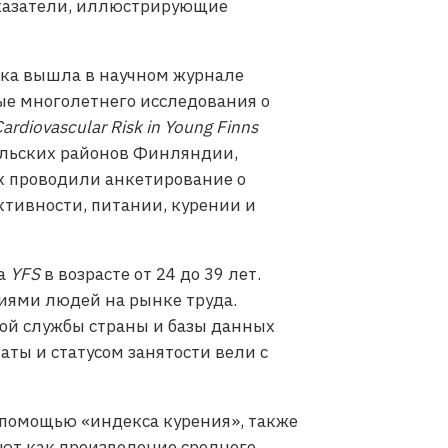
оказатели, иллюстрирующие
отка вышла в научном журнале
ные многолетнего исследования о
ardiovascular Risk in Young Finns
ельских районов Финляндии,
х проводили анкетирование о
ктивности, питании, курении и
ка
YFS
в возрасте от 24 до 39 лет.
иями людей на рынке труда.
ой службы страны и базы данных
ты и статусом занятости вели с
 помощью «индекса курения», также
ают как произведение среднего