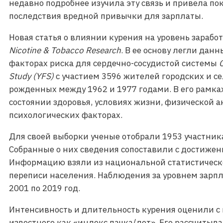
недавно подробнее изучила эту связь и привела п
последствия вредной привычки для зарплаты.
Новая статья о влиянии курения на уровень зараб
Nicotine & Tobacco Research
. В ее основу легли дан
факторах риска для сердечно-сосудистой системы
C
Study (YFS)
с участием 3596 жителей городских и с
рожденных между 1962 и 1977 годами. В его рамка
состоянии здоровья, условиях жизни, физической а
психологических факторах.
Для своей выборки ученые отобрали 1953 участни
Собранные о них сведения сопоставили с достижен
Информацию взяли из национальной статистическ
переписи населения. Наблюдения за уровнем зарпла
2001 по 2019 год.
Интенсивность и длительность курения оценили с
известного как «индекс пачка/лет». Его рассчитыв