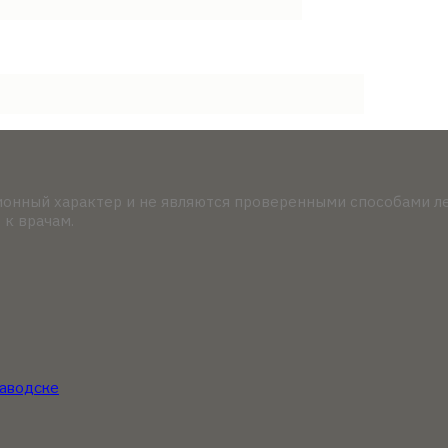
онный характер и не являются проверенными способами ле
 к врачам.
заводске