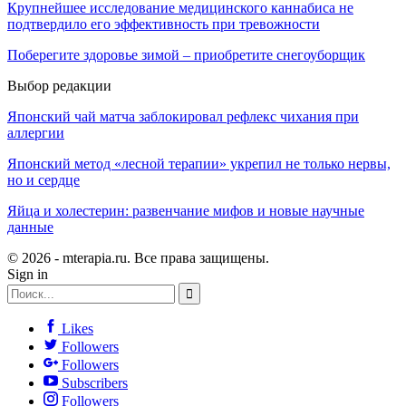
Крупнейшее исследование медицинского каннабиса не
подтвердило его эффективность при тревожности
Поберегите здоровье зимой – приобретите снегоуборщик
Выбор редакции
Японский чай матча заблокировал рефлекс чихания при
аллергии
Японский метод «лесной терапии» укрепил не только нервы,
но и сердце
Яйца и холестерин: развенчание мифов и новые научные
данные
© 2026 - mterapia.ru. Все права защищены.
Sign in
Likes
Followers
Followers
Subscribers
Followers