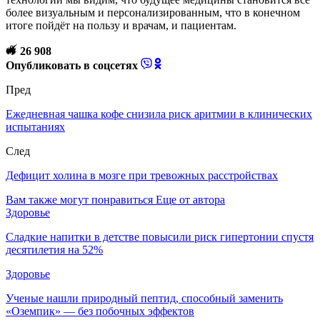
более визуальным и персонализированным, что в конечном
итоге пойдёт на пользу и врачам, и пациентам.
26 908
Опубликовать в соцсетях
Пред
Ежедневная чашка кофе снизила риск аритмии в клинических
испытаниях
След
Дефицит холина в мозге при тревожных расстройствах
Вам также могут понравиться
Еще от автора
Здоровье
Сладкие напитки в детстве повысили риск гипертонии спустя
десятилетия на 52%
Здоровье
Ученые нашли природный пептид, способный заменить
«Оземпик» — без побочных эффектов