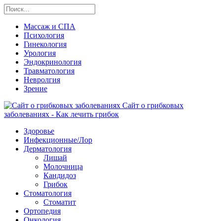
Массаж и СПА
Психология
Гинекология
Урология
Эндокринология
Травматология
Невролгия
Зрение
Сайт о грибковых
заболеваниях - Как лечить грибок
Здоровье
Инфекционные/Лор
Дерматология
Лишай
Молочница
Кандидоз
Грибок
Стоматология
Стоматит
Ортопедия
Онкология