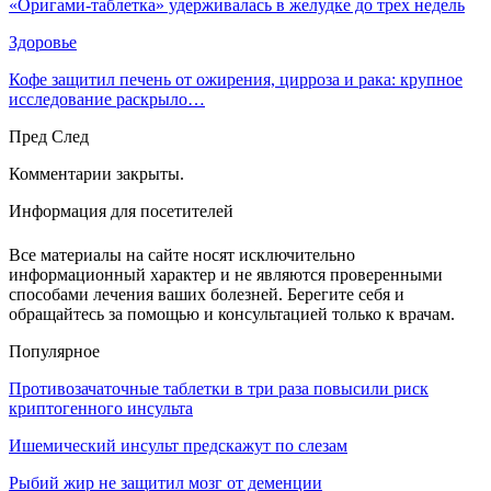
«Оригами-таблетка» удерживалась в желудке до трех недель
Здоровье
Кофе защитил печень от ожирения, цирроза и рака: крупное
исследование раскрыло…
Пред
След
Комментарии закрыты.
Информация для посетителей
Все материалы на сайте носят исключительно
информационный характер и не являются проверенными
способами лечения ваших болезней. Берегите себя и
обращайтесь за помощью и консультацией только к врачам.
Популярное
Противозачаточные таблетки в три раза повысили риск
криптогенного инсульта
Ишемический инсульт предскажут по слезам
Рыбий жир не защитил мозг от деменции