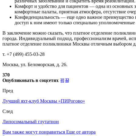
различных заболеваний и сократить время реабилитации.
Комфорт и удобство для пациентов — одна из основных з
комфортные палаты, приятная атмосфера, отсутствие очер
Конфиденциальность — еще одно важное преимущество п
доступ к ним имеют только специально уполномоченные л
В заключение можно сказать, что платное отделение поликли
города. Индивидуальный подход, профессионализм врачей, исп
платное отделение поликлиники Москвы отличным выбором дл
т. +7 (499) 455-03-28
Москва, ул. Беломорская, д. 26.
370
Опубликовать в соцсетях
Пред
Лучший яхт-клуб Москвы «ПИРогово»
След
Липосомальный глутатион
Вам также могут понравиться
Еще от автора