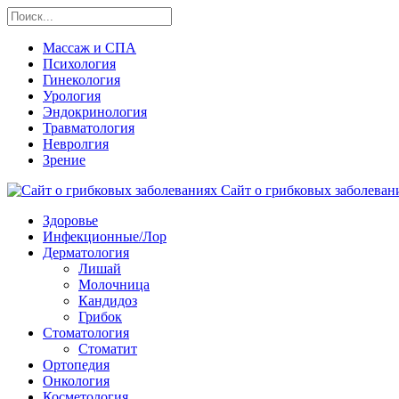
Массаж и СПА
Психология
Гинекология
Урология
Эндокринология
Травматология
Невролгия
Зрение
Сайт о грибковых заболевани
Здоровье
Инфекционные/Лор
Дерматология
Лишай
Молочница
Кандидоз
Грибок
Стоматология
Стоматит
Ортопедия
Онкология
Косметология