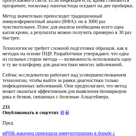
пропускаемого света. Если инфекция есть, кровь становится
прозрачнее, поскольку наночастицы оседают на дне пробирки.
Метод значительно превосходит традиционный
иммуноферментный анализ (ИФА): он в 3000 раз
чувствительнее. Плюс для анализа необходима всего одна
капля крови, а результаты можно получить примерно в 30 раз
быстрее.
Технология не требует сложной подготовки образцов, как в
методах на основе ПЦР. Разработчики утверждают, что одна
из сильных сторон метода — возможность использовать одну
и ту же платформу для диагностики многих заболеваний.
Сейчас исследователи работают над усовершенствованием
технологии, чтобы выйти за рамки диагностики только
инфекционных заболеваний. Они предполагают, что метод
может оказаться эффективным для выявления биомаркеров
рака и белков, связанных с болезнью Альцгеймера.
233
Опубликовать в соцсетях
Пред
мРНК-вакцина превзошла иммунотерапию в борьбе с