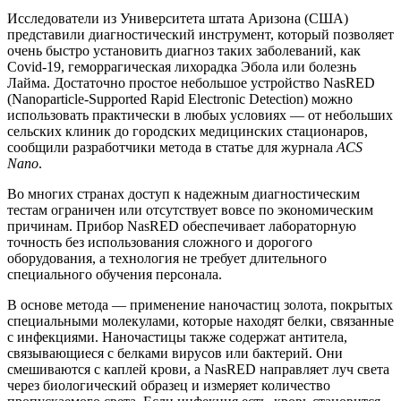
Исследователи из Университета штата Аризона (США)
представили диагностический инструмент, который позволяет
очень быстро установить диагноз таких заболеваний, как
Covid-19, геморрагическая лихорадка Эбола или болезнь
Лайма. Достаточно простое небольшое устройство NasRED
(Nanoparticle-Supported Rapid Electronic Detection) можно
использовать практически в любых условиях — от небольших
сельских клиник до городских медицинских стационаров,
сообщили разработчики метода в статье для журнала
ACS
Nano
.
Во многих странах доступ к надежным диагностическим
тестам ограничен или отсутствует вовсе по экономическим
причинам. Прибор NasRED обеспечивает лабораторную
точность без использования сложного и дорогого
оборудования, а технология не требует длительного
специального обучения персонала.
В основе метода — применение наночастиц золота, покрытых
специальными молекулами, которые находят белки, связанные
с инфекциями. Наночастицы также содержат антитела,
связывающиеся с белками вирусов или бактерий. Они
смешиваются с каплей крови, а NasRED направляет луч света
через биологический образец и измеряет количество