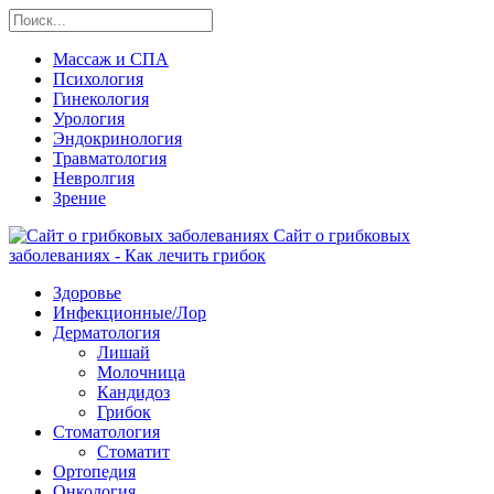
Массаж и СПА
Психология
Гинекология
Урология
Эндокринология
Травматология
Невролгия
Зрение
Сайт о грибковых
заболеваниях - Как лечить грибок
Здоровье
Инфекционные/Лор
Дерматология
Лишай
Молочница
Кандидоз
Грибок
Стоматология
Стоматит
Ортопедия
Онкология