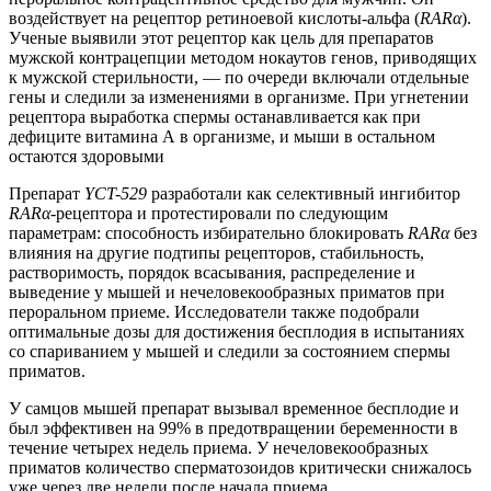
воздействует на рецептор ретиноевой кислоты-альфа (
RARα
).
Ученые выявили этот рецептор как цель для препаратов
мужской контрацепции методом нокаутов генов, приводящих
к мужской стерильности, — по очереди включали отдельные
гены и следили за изменениями в организме. При угнетении
рецептора выработка спермы останавливается как при
дефиците витамина А в организме, и мыши в остальном
остаются здоровыми
Препарат
YCT-529
разработали как селективный ингибитор
RARα
-рецептора и протестировали по следующим
параметрам: способность избирательно блокировать
RARα
без
влияния на другие подтипы рецепторов, стабильность,
растворимость, порядок всасывания, распределение и
выведение у мышей и нечеловекообразных приматов при
пероральном приеме. Исследователи также подобрали
оптимальные дозы для достижения бесплодия в испытаниях
со спариванием у мышей и следили за состоянием спермы
приматов.
У самцов мышей препарат вызывал временное бесплодие и
был эффективен на 99% в предотвращении беременности в
течение четырех недель приема. У нечеловекообразных
приматов количество сперматозоидов критически снижалось
уже через две недели после начала приема.