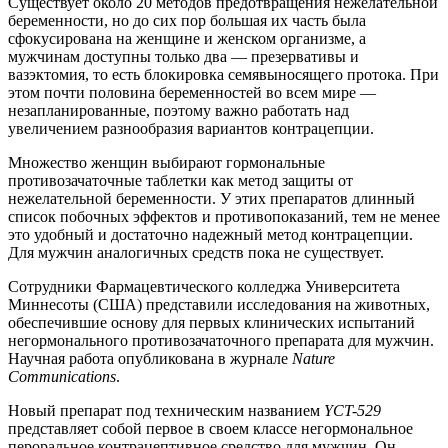
Существует около 20 методов предотвращения нежелательной
беременности, но до сих пор большая их часть была
сфокусирована на женщине и женском организме, а
мужчинам доступны только два — презервативы и
вазэктомия, то есть блокировка семявыносящего протока. При
этом почти половина беременностей во всем мире —
незапланированные, поэтому важно работать над
увеличением разнообразия вариантов контрацепции.
Множество женщин выбирают гормональные
противозачаточные таблетки как метод защиты от
нежелательной беременности. У этих препаратов длинный
список побочных эффектов и противопоказаний, тем не менее
это удобный и достаточно надежный метод контрацепции.
Для мужчин аналогичных средств пока не существует.
Сотрудники Фармацевтического колледжа Университета
Миннесоты (США) представили исследования на животных,
обеспечившие основу для первых клинических испытаний
негормонального противозачаточного препарата для мужчин.
Научная работа опубликована в журнале
Nature
Communications
.
Новый препарат под техническим названием
YCT-529
представляет собой первое в своем классе негормональное
пероральное контрацептивное средство для мужчин. Он