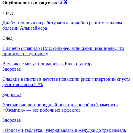
Опубликовать в соцсетях
Пред
Диабет повлиял на работу мозга, подобно ранним стадиям
болезни Альцгеймера
След
Плацебо ослабило ПМС сильнее, если женщины знали, что
принимают пустышку
Вам также могут понравиться
Еще от автора
Здоровье
Сладкие напитки в детстве повысили риск гипертонии спустя
десятилетия на 52%
Здоровье
Ученые нашли природный пептид, способный заменить
«Оземпик» — без побочных эффектов
Здоровье
«Оригами-таблетка» удерживалась в желудке до трех недель