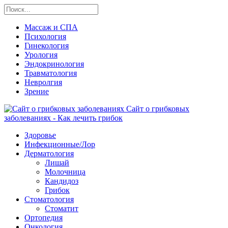
Массаж и СПА
Психология
Гинекология
Урология
Эндокринология
Травматология
Невролгия
Зрение
Сайт о грибковых
заболеваниях - Как лечить грибок
Здоровье
Инфекционные/Лор
Дерматология
Лишай
Молочница
Кандидоз
Грибок
Стоматология
Стоматит
Ортопедия
Онкология