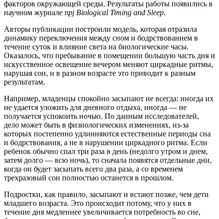
факторов окружающей среды. Результаты работы появились в
научном журнале
npj Biological Timing and Sleep
.
Авторы публикации построили модель, которая отразила
динамику переключения между сном и бодрствованием в
течение суток и влияние света на биологические часы.
Оказалось, что пребывание в помещении большую часть дня и
искусственное освещение вечером меняют циркадные ритмы,
нарушая сон, и в разном возрасте это приводит к разным
результатам.
Например, младенцы спокойно засыпают не всегда: иногда их
не удается уложить для дневного отдыха, иногда — не
получается успокоить ночью. По данным исследователей,
дело может быть в физиологических изменениях, из-за
которых постепенно удлинняются естественные периоды сна
и бодрствования, а не в нарушении циркадного ритма. Если
ребенок обычно спал три раза в день (недолго утром и днем,
затем долго — всю ночь), то сначала появятся отдельные дни,
когда он будет засыпать всего два раза, а со временем
трехразовый сон полностью останется в прошлом.
Подростки, как правило, засыпают и встают позже, чем дети
младшего возраста. Это происходит потому, что у них в
течение дня медленнее увеличивается потребность во сне,