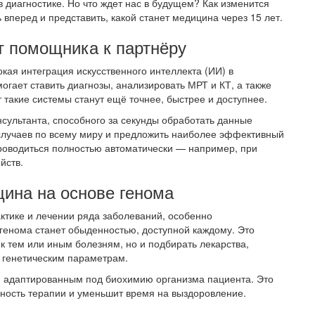
в диагностике. Но что ждет нас в будущем? Как изменится
вперед и представить, какой станет медицина через 15 лет.
от помощника к партнёру
кая интеграция искусственного интеллекта (ИИ) в
огает ставить диагнозы, анализировать МРТ и КТ, а также
 такие системы станут ещё точнее, быстрее и доступнее.
нсультанта, способного за секунды обработать данные
случаев по всему миру и предложить наиболее эффективный
проводиться полностью автоматически — например, при
йств.
ина на основе генома
ктике и лечении ряда заболеваний, особенно
 генома станет обыденностью, доступной каждому. Это
к тем или иным болезням, но и подбирать лекарства,
 генетическим параметрам.
ю адаптированным под биохимию организма пациента. Это
ность терапии и уменьшит время на выздоровление.