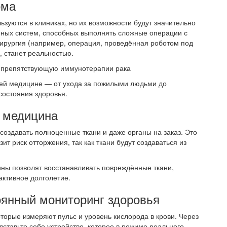
ома
льзуются в клиниках, но их возможности будут значительно
ных систем, способных выполнять сложные операции с
ирургия (например, операция, проведённая роботом под
, станет реальностью.
, препятствующую иммунотерапии рака
ней медицине — от ухода за пожилыми людьми до
состояния здоровья.
я медицина
оздавать полноценные ткани и даже органы на заказ. Это
т риск отторжения, так как ткани будут создаваться из
ны позволят восстанавливать повреждённые ткани,
ктивное долголетие.
оянный мониторинг здоровья
торые измеряют пульс и уровень кислорода в крови. Через
дставьте себе устройство, которое в режиме реального