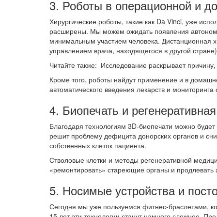
3. Роботы в операционной и д
Хирургические роботы, такие как Da Vinci, уже испо
расширены. Мы можем ожидать появления автоном
минимальным участием человека. Дистанционная х
управлением врача, находящегося в другой стране)
Читайте также: Исследование раскрывает причину
Кроме того, роботы найдут применение и в домаш
автоматического введения лекарств и мониторинга 
4. Биопечать и регенеративна
Благодаря технологиям 3D-биопечати можно будет с
решит проблему дефицита донорских органов и снизи
собственных клеток пациента.
Стволовые клетки и методы регенеративной медици
«ремонтировать» стареющие органы и продлевать а
5. Носимые устройства и пост
Сегодня мы уже пользуемся фитнес-браслетами, ко
15 лет эти технологии станут намного сложнее. Пре