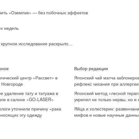
нить «Оземпик» — без побочных эффектов
ех недель
: крупное исследование раскрыло…
рное
Выбор редакции
гический центр «Рассвет» в
Японский чай матча заблокиро
 Новгороде
рефлекс чихания при аллергии
е удаление тату и татуажа в
Японский метод «лесной тера
вле в салоне «GO-LASER»
укрепил не только нервы, но и
логи уточнили причину «рака
Яйца и холестерин: развенчан
 носящих эту одежду
мифов и новые научные данны