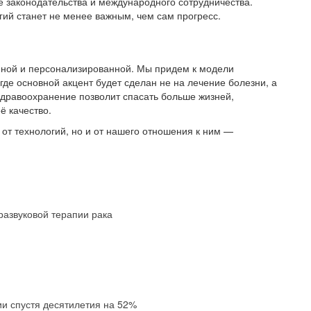
е законодательства и международного сотрудничества.
гий станет не менее важным, чем сам прогресс.
упной и персонализированной. Мы придем к модели
де основной акцент будет сделан не на лечение болезни, а
здравоохранение позволит спасать больше жизней,
ё качество.
от технологий, но и от нашего отношения к ним —
развуковой терапии рака
ии спустя десятилетия на 52%