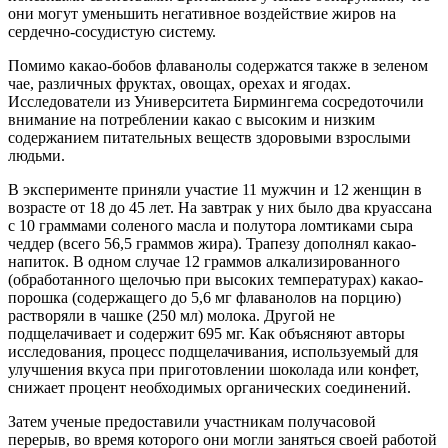
они могут уменьшить негативное воздействие жиров на
сердечно-сосудистую систему.
Помимо какао-бобов флаванолы содержатся также в зеленом
чае, различных фруктах, овощах, орехах и ягодах.
Исследователи из Университета Бирмингема сосредоточили
внимание на потреблении какао с высоким и низким
содержанием питательных веществ здоровыми взрослыми
людьми.
В эксперименте приняли участие 11 мужчин и 12 женщин в
возрасте от 18 до 45 лет. На завтрак у них было два круассана
с 10 граммами соленого масла и полутора ломтиками сыра
чеддер (всего 56,5 граммов жира). Трапезу дополнял какао-
напиток. В одном случае 12 граммов алкализированного
(обработанного щелочью при высоких температурах) какао-
порошка (содержащего до 5,6 мг флаванолов на порцию)
растворяли в чашке (250 мл) молока. Другой не
подщелачивает и содержит 695 мг. Как объясняют авторы
исследования, процесс подщелачивания, используемый для
улучшения вкуса при приготовлении шоколада или конфет,
снижает процент необходимых органических соединений.
Затем ученые предоставили участникам получасовой
перерыв, во время которого они могли заняться своей работой