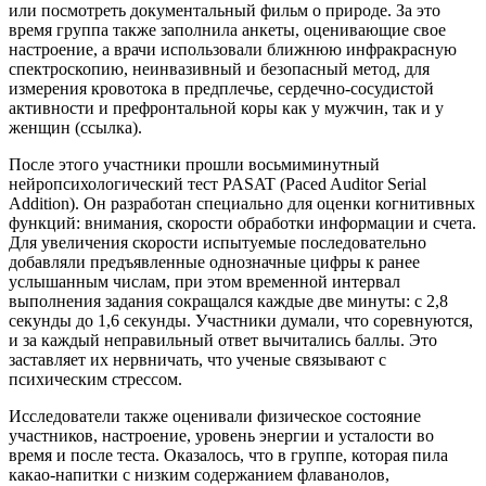
или посмотреть документальный фильм о природе. За это
время группа также заполнила анкеты, оценивающие свое
настроение, а врачи использовали ближнюю инфракрасную
спектроскопию, неинвазивный и безопасный метод, для
измерения кровотока в предплечье, сердечно-сосудистой
активности и префронтальной коры как у мужчин, так и у
женщин (ссылка).
После этого участники прошли восьмиминутный
нейропсихологический тест PASAT (Paced Auditor Serial
Addition). Он разработан специально для оценки когнитивных
функций: внимания, скорости обработки информации и счета.
Для увеличения скорости испытуемые последовательно
добавляли предъявленные однозначные цифры к ранее
услышанным числам, при этом временной интервал
выполнения задания сокращался каждые две минуты: с 2,8
секунды до 1,6 секунды. Участники думали, что соревнуются,
и за каждый неправильный ответ вычитались баллы. Это
заставляет их нервничать, что ученые связывают с
психическим стрессом.
Исследователи также оценивали физическое состояние
участников, настроение, уровень энергии и усталости во
время и после теста. Оказалось, что в группе, которая пила
какао-напитки с низким содержанием флаванолов,