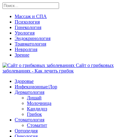
Массаж и СПА
Психология
Гинекология
Урология
Эндокринология
Травматология
Невролгия
Зрение
Сайт о грибковых
заболеваниях - Как лечить грибок
Здоровье
Инфекционные/Лор
Дерматология
Лишай
Молочница
Кандидоз
Грибок
Стоматология
Стоматит
Ортопедия
Онкология