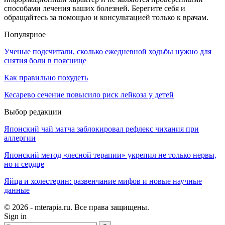
способами лечения ваших болезней. Берегите себя и
обращайтесь за помощью и консультацией только к врачам.
Популярное
Ученые подсчитали, сколько ежедневной ходьбы нужно для
снятия боли в пояснице
Как правильно похудеть
Кесарево сечение повысило риск лейкоза у детей
Выбор редакции
Японский чай матча заблокировал рефлекс чихания при
аллергии
Японский метод «лесной терапии» укрепил не только нервы,
но и сердце
Яйца и холестерин: развенчание мифов и новые научные
данные
© 2026 - mterapia.ru. Все права защищены.
Sign in