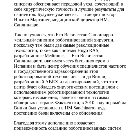
синергия обеспечивает передовой уход, сочетающий в
себе хирургическую точность и лучшие результаты для
пациентов. Будущее уже здесь», — говорит доктор
Иньиго Мартинес, медицинский директор HM.
Санчинарро.
Так получилось, что Его Величество Санчинарро
<сильный>синоним роботизированной хирургии,
поскольку там были две самые революционные
технологии, такие как системы Hugo RAS,
разработанные Medtronic, — Его Величество
Санчинарро также имел честь быть пионером в
Испании и быть центр обучения специалистов частного
и государственного здравоохранения этой
роботизированной технологии — и да Винчи,
разработанный ABEX и гарантировавший, что этот
центр будет обладать хирургическим потенциалом с
использованием роботизированной технологии,
который, несомненно, является одним из самых
обширных в стране. Фактически, в 2010 году первый да
Винчи был установлен в HM Sanchinarro, куда
постепенно были включены его обновления.
Благодаря этому дополнению возрастает
приверженность созданию роботизированных систем