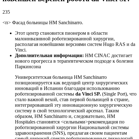
235
<п> Фасад больницы HM Sanchinarro.
Этот центр становится пионером в области
малоинвазивной роботизированной хирургии,
располагая новейшими версиями систем Hugo RAS и da
Vinci.
Дополнительная информация:
HM CINAC достигает
нового прогресса в терапевтическом подходе к болезни
Паркинсона
Университетская больница HM Sanchinarro
позиционируется как ведущий центр хирургических
инноваций в Испании благодаря использованию
роботизированной системы
da Vinci SP.
(Single Port), что
стало важной вехой, став первой больницей в стране,
интегрировавшей эту инновационную хирургическую
систему в свой технологический арсенал. Таким
образом, HM Sanchinarro и, следовательно, HM
Hospitales становятся <сильными>рекомендация по
роботизированной хирургии Национальной системы
здравоохранения (SNS), предлагая своим пациентам
самый широкий спектр роботизированных технологий