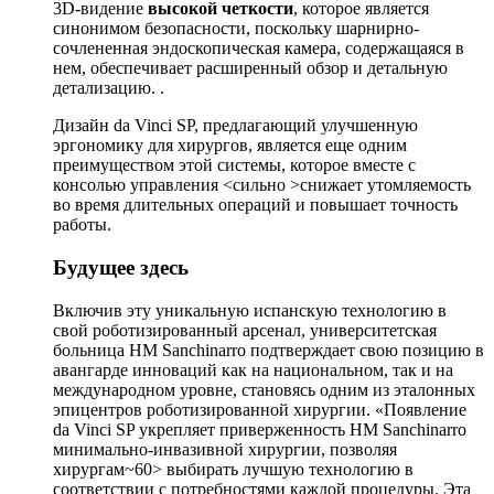
3D-видение
высокой четкости
, которое является
синонимом безопасности, поскольку шарнирно-
сочлененная эндоскопическая камера, содержащаяся в
нем, обеспечивает расширенный обзор и детальную
детализацию. .
Дизайн da Vinci SP, предлагающий улучшенную
эргономику для хирургов, является еще одним
преимуществом этой системы, которое вместе с
консолью управления <сильно >снижает утомляемость
во время длительных операций и повышает точность
работы.
Будущее здесь
Включив эту уникальную испанскую технологию в
свой роботизированный арсенал, университетская
больница HM Sanchinarro подтверждает свою позицию в
авангарде инноваций как на национальном, так и на
международном уровне, становясь одним из эталонных
эпицентров роботизированной хирургии. «Появление
da Vinci SP укрепляет приверженность HM Sanchinarro
минимально-инвазивной хирургии, позволяя
хирургам~60> выбирать лучшую технологию в
соответствии с потребностями каждой процедуры. Эта