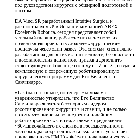
под руководством хирургов с обширной подготовкой и
опытом.
DA Vinci SP, разработанный Intuitive Surgical и
распространяемый в Испании компанией ABEX
Excelencia Robotica, сегодня представляет собой
<сильный>вершину робототехники. технология,
позволяющая проводить сложные хирургические
процедуры через один разрез. Эта система, специально
разработанная для оптимизации точности, безопасности
и восстановления пациентов, призвана дополнить
существующую в больнице систему da Vinci Xi, создавая
комплексную и современную роботизированную
хирургическую программу для Его Величества
Санчинарро.
«Так было и раньше, но теперь мы можем с
уверенностью утверждать, что Его Величество
Санчинарро является бесспорным лидером
роботизированной хирургии в Испании, и не только
потому, что пионеры во внедрении новейших
роботизированных систем, а также в предложении
~60>широчайшего их спектра в государственном и
частном здравоохранении. Эта реальность усиливает
приверженность HM Hospitales инновациям и уходу за