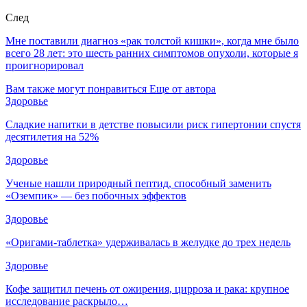
След
Мне поставили диагноз «рак толстой кишки», когда мне было
всего 28 лет: это шесть ранних симптомов опухоли, которые я
проигнорировал
Вам также могут понравиться
Еще от автора
Здоровье
Сладкие напитки в детстве повысили риск гипертонии спустя
десятилетия на 52%
Здоровье
Ученые нашли природный пептид, способный заменить
«Оземпик» — без побочных эффектов
Здоровье
«Оригами-таблетка» удерживалась в желудке до трех недель
Здоровье
Кофе защитил печень от ожирения, цирроза и рака: крупное
исследование раскрыло…