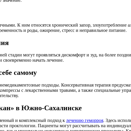
 значение.
чными. К ним относятся хронический запор, злоупотребление а
ременность и роды, ожирение, стресс и неправильное питание.
ния
ней стадии могут проявляться дискомфорт и зуд, на более позд
и своевременно начать лечение.
себе самому
и немедикаментозные подходы. Консервативная терапия предусма
компрессы с лекарственными травами, а также специальные упр
тельству.
скан» в Южно-Сахалинске
менный и комплексный подход к
лечению геморроя
. Здесь испо
ласти проктологии. Пациенты могут рассчитывать на индивидуал
ию, так и минимально инвазивные хирургические процедуры. К