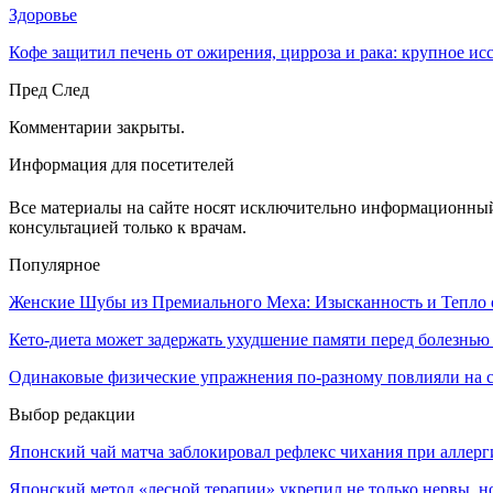
Здоровье
Кофе защитил печень от ожирения, цирроза и рака: крупное и
Пред
След
Комментарии закрыты.
Информация для посетителей
Все материалы на сайте носят исключительно информационный 
консультацией только к врачам.
Популярное
Женские Шубы из Премиального Меха: Изысканность и Тепло от
Кето-диета может задержать ухудшение памяти перед болезнь
Одинаковые физические упражнения по-разному повлияли на
Выбор редакции
Японский чай матча заблокировал рефлекс чихания при аллерг
Японский метод «лесной терапии» укрепил не только нервы, но