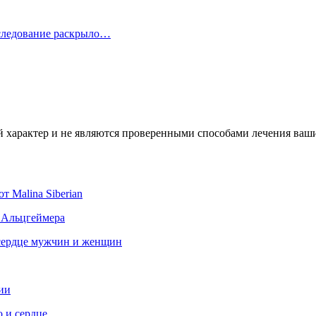
сследование раскрыло…
характер и не являются проверенными способами лечения ваших
 Malina Siberian
ю Альцгеймера
 сердце мужчин и женщин
ии
 и сердце