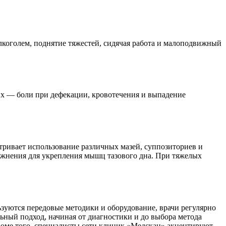
лкоголем, поднятие тяжестей, сидячая работа и малоподвижный
них — боли при дефекации, кровотечения и выпадение
тривает использование различных мазей, суппозиториев и
ажнения для укрепления мышц тазового дна. При тяжелых
льзуются передовые методики и оборудование, врачи регулярно
ьный подход, начиная от диагностики и до выбора метода
роме того, специалисты сети клиник «Медскан» акцентируют