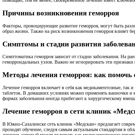
помощью, тем не менее, своевременное лечение имеет ключевое
Причины возникновения геморроя
Факторы, провоцирующие развитие геморроя, могут быть разли
образ жизни. Также на риск возникновения геморроя влияет бе
Симптомы и стадии развития заболева
Симптоматика геморроя зависит от стадии заболевания. На ран
геморроидальных узлов. Важно не игнорировать эти признаки 
Методы лечения геморроя: как помочь 
Лечение геморроя включает в себя как медикаментозные, так 
таблеток. В домашних условиях можно применять ванночки и 
формах заболевания иногда прибегают к хирургическому вмеша
Лечение геморроя в сети клиник «Мед
В Южно-Сахалинске сеть клиник «Медскан» предлагает совре
проходят обучение, следуя самым актуальным стандартам в об
лечения, который может включать как медикаментозную терап