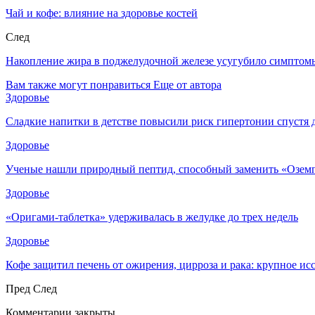
Чай и кофе: влияние на здоровье костей
След
Накопление жира в поджелудочной железе усугубило симптом
Вам также могут понравиться
Еще от автора
Здоровье
Сладкие напитки в детстве повысили риск гипертонии спустя 
Здоровье
Ученые нашли природный пептид, способный заменить «Озем
Здоровье
«Оригами-таблетка» удерживалась в желудке до трех недель
Здоровье
Кофе защитил печень от ожирения, цирроза и рака: крупное и
Пред
След
Комментарии закрыты.