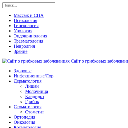
Массаж и СПА
Психология
Гинекология
Урология
Эндокринология
Травматология
Невролгия
Зрение
Сайт о грибковых заболевани
Здоровье
Инфекционные/Лор
Дерматология
Лишай
Молочница
Кандидоз
Грибок
Стоматология
Стоматит
Ортопедия
Онкология
Косметология