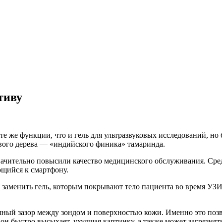
тиву
 же функции, что и гель для ультразвуковых исследований, но б
ового дерева — «индийского финика» тамаринда.
начительно повысили качество медицинского обслуживания. Сред
щийся к смартфону.
заменить гель, которым покрывают тело пациента во время УЗИ
шный зазор между зондом и поверхностью кожи. Именно это позво
: он быстро высыхает, ухудшая картинку, а также может загрязня