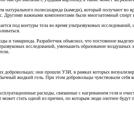
м натурального полисахарида (камеди), который получают во в
с. Другими важными компонентами были многоатомный спирт и 
ается под контуры тела во время ультразвуковых исследований, 
ливаться.
оды и тамаринда. Разработчик объяснил, что постоянное выделен
тразвуковых исследований, уменьшить образование воздушных з
тели.
 добровольцах: они прошли УЗИ, в рамках которых визуализиро
обычный жидкий гель. При этом добровольцы чувствовали себя к
эксплуатационные расходы, связанные с нагреванием геля и очис
может стать одной из причин, по которым люди охотнее будут п