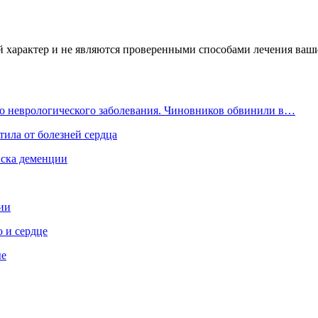
характер и не являются проверенными способами лечения ваших
го неврологического заболевания. Чиновников обвинили в…
ила от болезней сердца
иска деменции
ии
 и сердце
ые