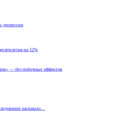
ы депрессии
десятилетия на 52%
пик» — без побочных эффектов
сследование раскрыло…