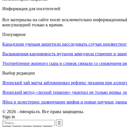
Информация для посетителей
Все материалы на сайте носят исключительно информационный 
консультацией только к врачам.
Популярное
Канадским ученым запретили расследовать случаи неизвестно
Вызывающая карликовость мутация замедлила старение и защит
Употребление жирного сыра и сливок связали со снижением р
Выбор редакции
Японский чай матча заблокировал рефлекс чихания при аллерг
Японский метод «лесной терапии» укрепил не только нервы, но
Яйца и холестерин: развенчание мифов и новые научные данн
© 2026 - mterapia.ru. Все права защищены.
Sign in