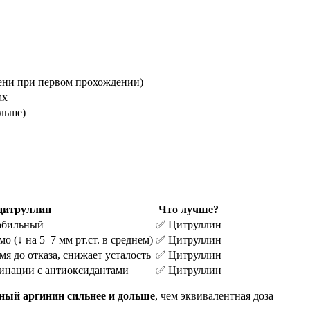
ени при первом прохождении)
ах
ольше)
цитруллин
Что лучше?
абильный
✅ Цитруллин
о (↓ на 5–7 мм рт.ст. в среднем)
✅ Цитруллин
я до отказа, снижает усталость
✅ Цитруллин
бинации с антиоксидантами
✅ Цитруллин
ный аргинин сильнее и дольше
, чем эквивалентная доза