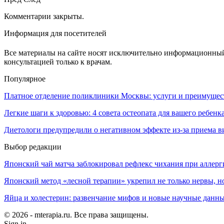
Комментарии закрыты.
Информация для посетителей
Все материалы на сайте носят исключительно информационный 
консультацией только к врачам.
Популярное
Платное отделение поликлиники Москвы: услуги и преимущес
Легкие шаги к здоровью: 4 совета остеопата для вашего ребенк
Диетологи предупредили о негативном эффекте из-за приема 
Выбор редакции
Японский чай матча заблокировал рефлекс чихания при аллерг
Японский метод «лесной терапии» укрепил не только нервы, но
Яйца и холестерин: развенчание мифов и новые научные данн
© 2026 - mterapia.ru. Все права защищены.
Sign in