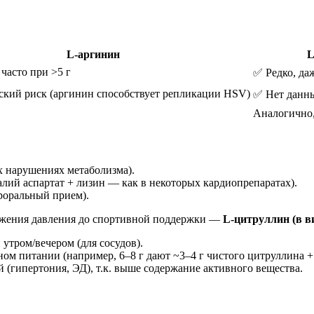
L-аргинин
L
 часто при >5 г
✅ Редко, да
еский риск (аргинин способствует репликации HSV)
✅ Нет данн
Аналогично,
х нарушениях метаболизма).
алий аспартат + лизин — как в некоторых кардиопрепаратах).
роральный прием).
ижения давления до спортивной поддержки —
L-цитруллин (в в
и утром/вечером (для сосудов).
ом питании (например, 6–8 г дают ~3–4 г чистого цитруллина + 
 (гипертония, ЭД), т.к. выше содержание активного вещества.