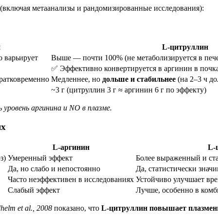
(включая метаанализы и рандомизированные исследования):
н
L-цитруллин
о варьирует
Выше — почти 100% (не метаболизируется в печ
✅ Эффективно конвертируется в аргинин в почк
кратковременно
Медленнее, но
дольше и стабильнее
(на 2–3 ч д
~3 г (цитруллин 3 г ≈ аргинин 6 г по эффекту)
уровень аргинина и NO в плазме.
ях
L-аргинин
L-
з)
Умеренный эффект
Более выраженный и ст
Да, но слабо и непостоянно
Да, статистически значим
Часто неэффективен в исследованиях
Устойчиво улучшает врем
Слабый эффект
Лучше, особенно в ком
elm et al., 2008
показано, что
L-цитруллин повышает плазмен