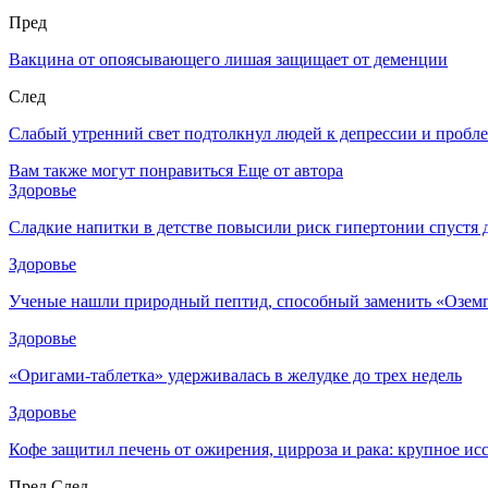
Пред
Вакцина от опоясывающего лишая защищает от деменции
След
Слабый утренний свет подтолкнул людей к депрессии и пробл
Вам также могут понравиться
Еще от автора
Здоровье
Сладкие напитки в детстве повысили риск гипертонии спустя 
Здоровье
Ученые нашли природный пептид, способный заменить «Озем
Здоровье
«Оригами-таблетка» удерживалась в желудке до трех недель
Здоровье
Кофе защитил печень от ожирения, цирроза и рака: крупное и
Пред
След