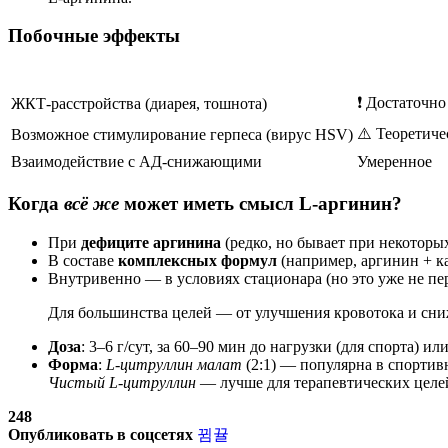
Побочные эффекты
❗ Достаточно
ЖКТ-расстройства (диарея, тошнота)
⚠️ Теоретич
Возможное стимулирование герпеса (вирус HSV)
Взаимодействие с АД-снижающими
Умеренное
Когда
всё же
может иметь смысл L-аргинин?
При
дефиците аргинина
(редко, но бывает при некоторы
В составе
комплексных формул
(например, аргинин + к
Внутривенно — в условиях стационара (но это уже не пе
Для большинства целей — от улучшения кровотока и сн
Доза
: 3–6 г/сут, за 60–90 мин до нагрузки (для спорта) ил
Форма
:
L-цитруллин малат
(2:1) — популярна в спортивн
Чистый L-цитруллин
— лучше для терапевтических целей
248
Опубликовать в соцсетях