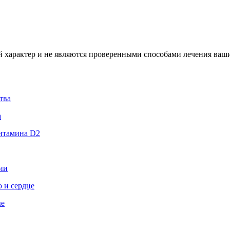
характер и не являются проверенными способами лечения ваших
тва
а
витамина D2
ии
 и сердце
ые