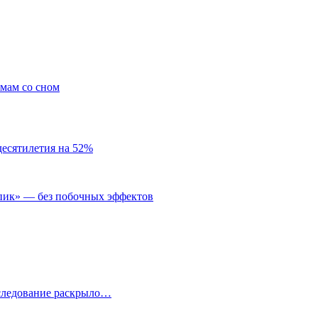
емам со сном
десятилетия на 52%
пик» — без побочных эффектов
сследование раскрыло…