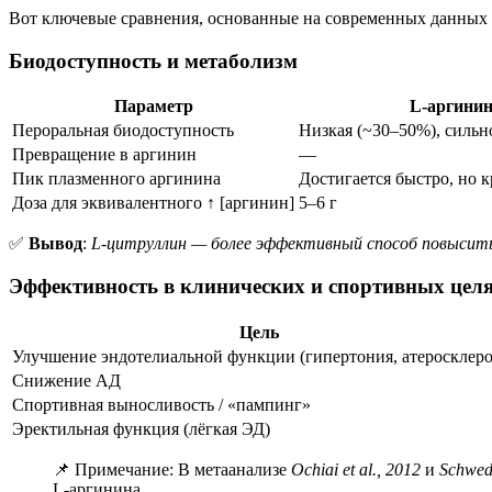
Вот ключевые сравнения, основанные на современных данных 
Биодоступность и метаболизм
Параметр
L-аргини
Пероральная биодоступность
Низкая (~30–50%), сильн
Превращение в аргинин
—
Пик плазменного аргинина
Достигается быстро, но 
Доза для эквивалентного ↑ [аргинин]
5–6 г
✅
Вывод
:
L-цитруллин — более эффективный способ повысить 
Эффективность в клинических и спортивных цел
Цель
Улучшение эндотелиальной функции (гипертония, атеросклеро
Снижение АД
Спортивная выносливость / «пампинг»
Эректильная функция (лёгкая ЭД)
📌 Примечание: В метаанализе
Ochiai et al., 2012
и
Schwedh
L-аргинина.