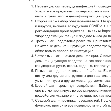
Первым делом перед дезинфекцией помещени
Уберите все предметы с поверхностей и тщат
пыли и грязи, чтобы дезинфицирующее средс
Второй шаг – выбор обеззараживателя. Он д
и вирусов, включая возбудителя COVID-19. 
рекомендации производителя. На сайте
https
хлорсодержащих гранул и жидкого мыла до па
Третий шаг – подготовка реагента. Приготовь
Некоторые дезинфицирующие средства требую
обязательно проверьте инструкцию.
Четвертый шаг – начало дезинфекции. С пом
дезинфицирующее средство на все поверхнос
как дверные ручки, столы, сиденья, клавиату
Пятый шаг – дополнительная обработка. Если
щетку или другие инструменты для тщательн
углы, плинтусы и другие места, где может ска
Шестой шаг – время для воздействия. Дайте
оно могло проникнуть во все микроскопичес
воздействия указано в инструкции, но, как пр
Седьмой шаг – протирка поверхностей. Посл
функцию, протрите все поверхности чистой тр