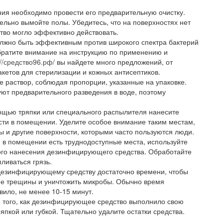
я необходимо провести его предварительную очистку.
ельно вымойте полы. Убедитесь, что на поверхностях нет
тво могло эффективно действовать.
олжно быть эффективным против широкого спектра бактерий
Обратите внимание на инструкцию по применению и
://средство96.рф/
вы найдете много предложений, от
кетов для стерилизации и кожных антисептиков.
те раствор, соблюдая пропорции, указанные на упаковке.
т предварительного разведения в воде, поэтому
ощью тряпки или специального распылителя нанесите
ти в помещении. Уделите особое внимание таким местам,
ры и другие поверхности, которыми часто пользуются люди.
 в помещении есть труднодоступные места, используйте
ого нанесения дезинфицирующего средства. Обработайте
пливаться грязь.
 дезинфицирующему средству достаточно времени, чтобы
кие трещины и уничтожить микробы. Обычно время
авило, не менее 10-15 минут.
е того, как дезинфицирующее средство выполнило свою
япкой или губкой. Тщательно удалите остатки средства.